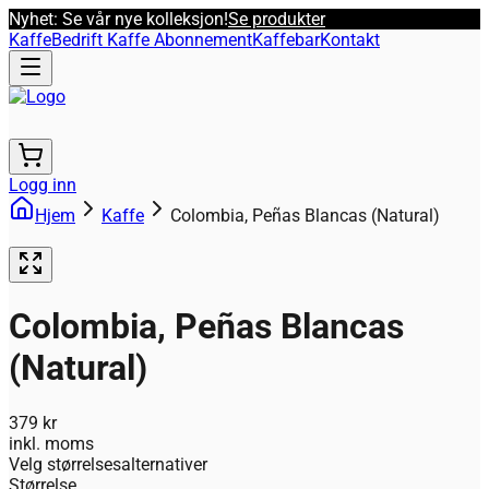
Nyhet: Se vår nye kolleksjon!
Se produkter
Kaffe
Bedrift Kaffe Abonnement
Kaffebar
Kontakt
Logg inn
Hjem
Kaffe
Colombia, Peñas Blancas (Natural)
Colombia, Peñas Blancas
(Natural)
379 kr
inkl. moms
Velg størrelsesalternativer
Størrelse