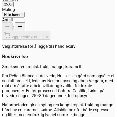
250g
Maling
Hele bønner
Antall
1
Legg i handlekurv — 0 kr
Velg størrelse for å legge til i handlekurv
Beskrivelse
Smaksnoter: tropisk frukt, mango, karamell
Fra Peñas Blancas i Acevedo, Huila — en gård som også er et
sosialt prosjekt, ledet av Nestor Lasso og Jhon Vergara, med
mål om å løfte arbeidsvilkår og kvalitet for lokale
produsenter. En tørrprosessert Caturra Castillo, tørket på
hevede senger i 25–30 dager under tett oppsyn.
Naturmetoden gir en søt og ren kopp: tropisk frukt og mango
båret av en karamellsødme. Allsidig nok for både espresso
og filter, med en fruktig lyshet som kler begge.